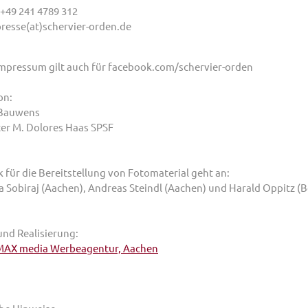
 +49 241 4789 312
presse(at)schervier-orden.de
Impressum gilt auch für facebook.com/schervier-orden
on:
 Bauwens
er M. Dolores Haas SPSF
 für die Bereitstellung von Fotomaterial geht an:
a Sobiraj (Aachen), Andreas Steindl (Aachen) und Harald Oppitz (
und Realisierung:
AX media Werbeagentur, Aachen