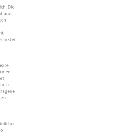
ich. Die
it und
iten
nt
rlinkter
exte,
Armen-
rt,
enutzt
tragene
 zu
önlicher
so