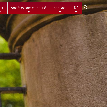
art
société/communauté
contact
DE