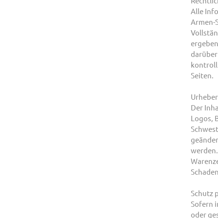
Rechtli
Alle Inf
Armen-S
Vollstän
ergeben 
darüber 
kontroll
Seiten.
Urheber
Der Inha
Logos, 
Schweste
geändert
werden.
Warenze
Schaden
Schutz p
Sofern 
oder ge