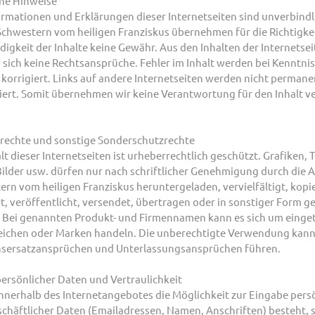
che Hinweise
ormationen und Erklärungen dieser Internetseiten sind unverbindl
chwestern vom heiligen Franziskus übernehmen für die Richtigke
digkeit der Inhalte keine Gewähr. Aus den Inhalten der Internetse
sich keine Rechtsansprüche. Fehler im Inhalt werden bei Kenntnis
korrigiert. Links auf andere Internetseiten werden nicht permane
iert. Somit übernehmen wir keine Verantwortung für den Inhalt ve
rechte und sonstige Sonderschutzrechte
lt dieser Internetseiten ist urheberrechtlich geschützt. Grafiken, T
Bilder usw. dürfen nur nach schriftlicher Genehmigung durch die 
rn vom heiligen Franziskus heruntergeladen, vervielfältigt, kopie
, veröffentlicht, versendet, übertragen oder in sonstiger Form g
 Bei genannten Produkt- und Firmennamen kann es sich um einge
ichen oder Marken handeln. Die unberechtigte Verwendung kann
sersatzansprüchen und Unterlassungsansprüchen führen.
ersönlicher Daten und Vertraulichkeit
innerhalb des Internetangebotes die Möglichkeit zur Eingabe pers
schäftlicher Daten (Emailadressen, Namen, Anschriften) besteht, 