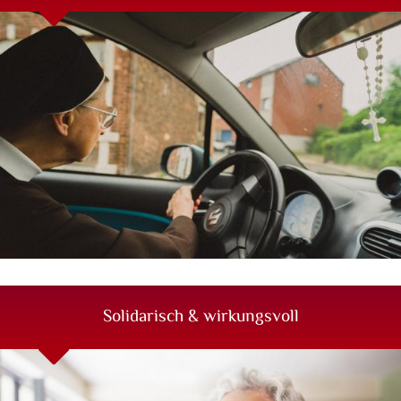
©
Die Vision der Franziska Schervier im heute leben |
Christina Sobiraj
mehr erfahren
Solidarisch & wirkungsvoll
Unser soziales und seelsorgliches Engagement für die
Armen und jene, die am Rande der Gesellschaft stehen.