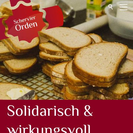
Start
Gemeinschaft
Helfen
Franziska-Schervier-Stube
Sibirienhilfe
Angebote
Kontakt
FR
Solidarisch &
wirkungsvoll